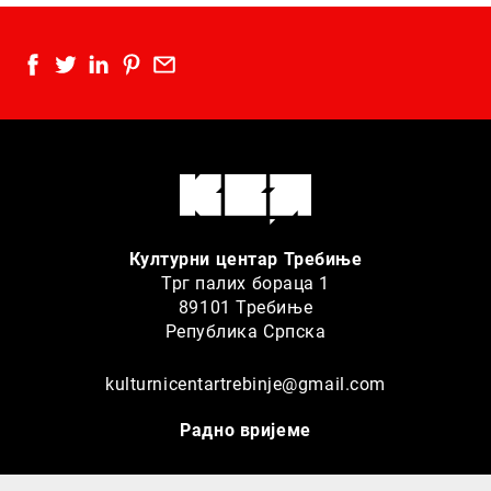
Културни центар Требиње
Трг палих бораца 1
89101 Требиње
Република Српска
kulturnicentartrebinje@gmail.com
Радно вријеме
Благајна