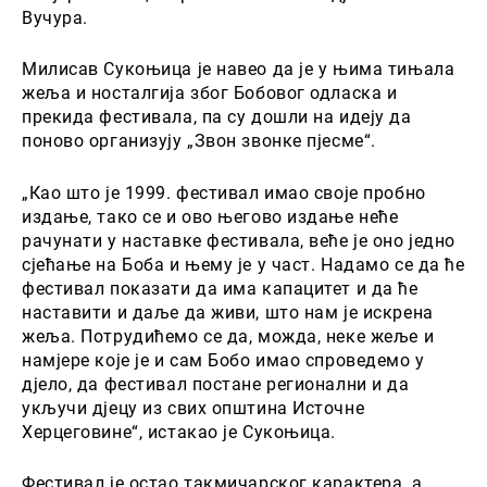
Вучура.
Милисав Сукоњица је навео да је у њима тињала
жеља и носталгија због Бобовог одласка и
прекида фестивала, па су дошли на идеју да
поново организују „Звон звонке пјесме“.
„Као што је 1999. фестивал имао своје пробно
издање, тако се и ово његово издање неће
рачунати у наставке фестивала, веће је оно једно
сјећање на Боба и њему је у част. Надамо се да ће
фестивал показати да има капацитет и да ће
наставити и даље да живи, што нам је искрена
жеља. Потрудићемо се да, можда, неке жеље и
намјере које је и сам Бобо имао спроведемо у
дјело, да фестивал постане регионални и да
укључи дјецу из свих општина Источне
Херцеговине“, истакао је Сукоњица.
Фестивал је остао такмичарског карактера, а