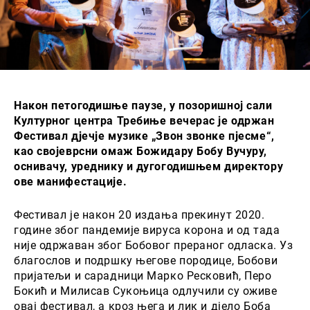
Након петогодишње паузе, у позоришној сали
Културног центра Требиње вечерас је одржан
Фестивал дјечје музике „Звон звонке пјесме“,
као својеврсни омаж Божидару Бобу Вучуру,
оснивачу, уреднику и дугогодишњем директору
ове манифестације.
Фестивал је након 20 издања прекинут 2020.
године због пандемије вируса корона и од тада
није одржаван због Бобовог прераног одласка. Уз
благослов и подршку његове породице, Бобови
пријатељи и сарадници Марко Ресковић, Перо
Бокић и Милисав Сукоњица одлучили су оживе
овај фестивал, а кроз њега и лик и дјело Боба