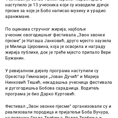
наступило је 13 учесника који су изводили дјечје
пјесме за које је Бобо написао музику и урадио
аранжмане.
По оценама стручног жирија, најбољи
учесник овогодишњег фестивала „Звон звонке
пјесме“ је Наташа Јанковић, друго мјесто заузела
је Милица Церовина, која је освојила и награду
жирија публике, док је треће мјесто припало Вери
Бужанин.
У ревијалном дијелу програма наступили су
Оркестар Гимназије „Јован Дучић“ и Марија
Нинковић Тешић, некадашња учесница фестивала
и дугогодишња Бобова сарадница. Водитељ
програма је био Дарко Куртовић.
Фестивал „Звон звонке пјесме“ организовали су и
реализовали породица и пријатељи Боба Вучура,
уз подршку Града Требиња, Радио Требиња и