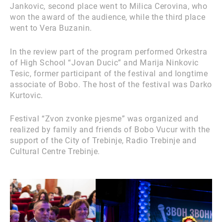
Jankovic, second place went to Milica Cerovina, who
won the award of the audience, while the third place
went to Vera Buzanin.
In the review part of the program performed Orkestra
of High School “Jovan Ducic” and Marija Ninkovic
Tesic, former participant of the festival and longtime
associate of Bobo. The host of the festival was Darko
Kurtovic.
Festival “Zvon zvonke pjesme” was organized and
realized by family and friends of Bobo Vucur with the
support of the City of Trebinje, Radio Trebinje and
Cultural Centre Trebinje.